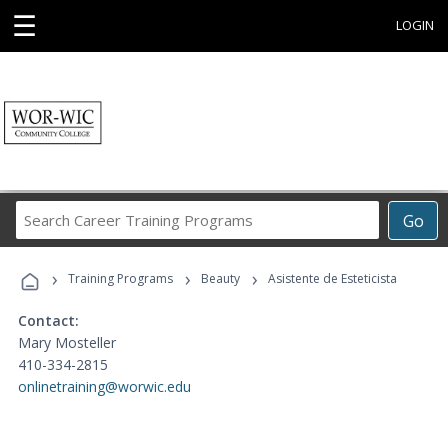
☰
LOGIN
Search
Go
Career
Training
›
›
›
Programs
Training Programs
Beauty
Asistente de Esteticista
Contact:
Mary Mosteller
410-334-2815
onlinetraining@worwic.edu