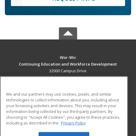
Wor-Wic
Continuing Education and Workforce Development
32000 Campus Drive
Salisbury, MD 21804 US
MAIN CONTENT
We and our partners may use cookies, pixels, and similar
Career Training
technologies to collect information about you, including about
your browsing activities and devices. This may result in your
information being collected by our third-party partners. By
ADDITIONAL RESOURCES
choosing to "Accept All Cookies", you agree to these practices,
Military
Student Blog
including as described in the
Privacy Policy
Help