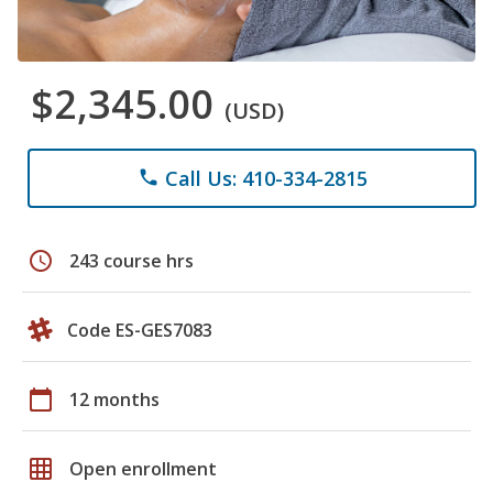
$2,345.00
(USD)
Call Us: 410-334-2815
phone
schedule
243 course hrs
Code ES-GES7083
calendar_today
12 months
grid_on
Open enrollment